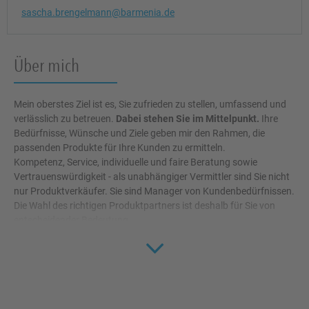
sascha.brengelmann@barmenia.de
Über mich
Mein oberstes Ziel ist es, Sie zufrieden zu stellen, umfassend und
verlässlich zu betreuen.
Dabei stehen Sie im Mittelpunkt.
Ihre
Bedürfnisse, Wünsche und Ziele geben mir den Rahmen, die
passenden Produkte für Ihre Kunden zu ermitteln.
Kompetenz, Service, individuelle und faire Beratung sowie
Vertrauenswürdigkeit - als unabhängiger Vermittler sind Sie nicht
nur Produktverkäufer. Sie sind Manager von Kundenbedürfnissen.
Die Wahl des richtigen Produktpartners ist deshalb für Sie von
entscheidender Bedeutung.
Click to 
Und so ist Ihre Betreuung für mich eine ganz besondere Aufgabe:
Ich halte Ihnen den Rücken frei durch umfangreiche Services,
schnelle, komfortable Abwicklung, passende Softwarelösungen
und eine umfassende persönliche Betreuung. Dadurch erhalten
Sie eine optimale Unterstützung und können Ihre Kunden