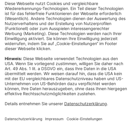
----------------------------------------------------------------
Gothaer Lebensversicherung AG
Vorstand: Alina vom Bruck (Vorsitzende)
Thomas Bischof
Dr. Sylvia Eichelberg
Harald Epple
Dr. Andreas Eurich
Frank Lamsfuß
Christian Ritz
Oliver Schoeller
Aufsichtsrats-Vorsitzender: Prof. Dr. Werner Görg
Rechtsform des Unternehmens: Aktiengesellschaft
Sitz: Köln; Amtsgericht Köln HRB 56769
USt.-Identifikationsnummer: DE 207591682
Newsletter
Weiterbildungsprogramm
Datenschutz