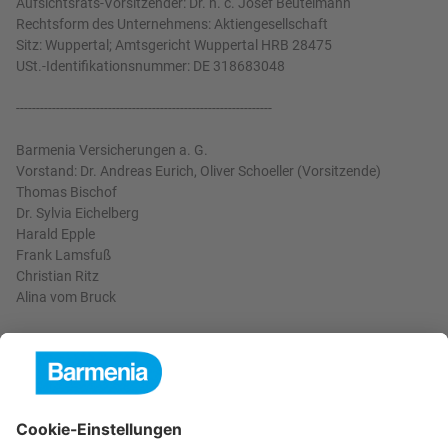
Aufsichtsrats-Vorsitzender: Dr. h. c. Josef Beutelmann
Rechtsform des Unternehmens: Aktiengesellschaft
Sitz: Wuppertal; Amtsgericht Wuppertal HRB 28475
USt.-Identifikationsnummer: DE 318683048
----------------------------------------------------------------
Barmenia Versicherungen a. G.
Vorstand: Dr. Andreas Eurich, Oliver Schoeller (Vorsitzende)
Thomas Bischof
Dr. Sylvia Eichelberg
Harald Epple
Frank Lamsfuß
Christian Ritz
Alina vom Bruck
Aufsichtsrats-Vorsitzender: Dr. h. c. Josef Beutelmann
Rechtsform des Unternehmens: Versicherungsverein auf
Gegenseitigkeit
Sitz: Wuppertal; Amtsgericht Wuppertal HRB 3871
USt.-Identifikationsnummer: DE 121102508