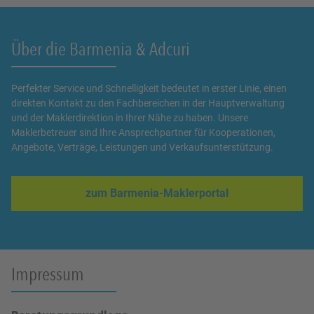
Über die Barmenia & Adcuri
Perfekter Service und Schnelligkeit bedeutet in erster Linie, einen
direkten Kontakt zu den Fachbereichen in der Hauptverwaltung
und der Maklerdirektion in Ihrer Nähe zu haben. Unsere
Maklerbetreuer sind Ihre Ansprechpartner für Kooperationen,
Angebote, Verträge, Leistungen und Verkaufsunterstützung.
zum Barmenia-Maklerportal
Link Opens in New Tab
Impressum