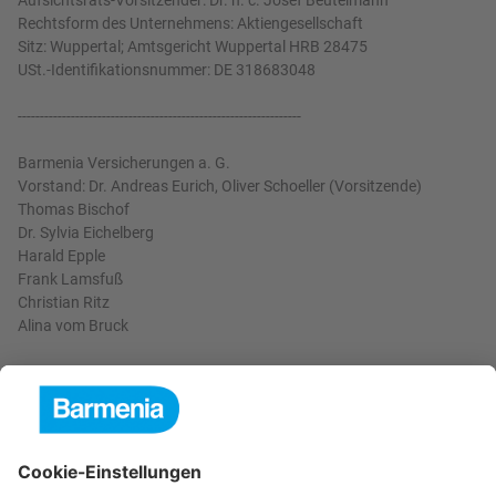
Rechtsform des Unternehmens: Aktiengesellschaft
Sitz: Wuppertal; Amtsgericht Wuppertal HRB 28475
USt.-Identifikationsnummer: DE 318683048
----------------------------------------------------------------
Barmenia Versicherungen a. G.
Vorstand: Dr. Andreas Eurich, Oliver Schoeller (Vorsitzende)
Thomas Bischof
Dr. Sylvia Eichelberg
Harald Epple
Frank Lamsfuß
Christian Ritz
Alina vom Bruck
Aufsichtsrats-Vorsitzender: Dr. h. c. Josef Beutelmann
Rechtsform des Unternehmens: Versicherungsverein auf
Gegenseitigkeit
Sitz: Wuppertal; Amtsgericht Wuppertal HRB 3871
USt.-Identifikationsnummer: DE 121102508