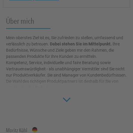
Über mich
Mein oberstes Ziel ist es, Sie zufrieden zu stellen, umfassend und
verlässlich zu betreuen.
Dabei stehen Sie im Mittelpunkt.
Ihre
Bedürfnisse, Wünsche und Ziele geben mir den Rahmen, die
passenden Produkte für Ihre Kunden zu ermitteln.
Kompetenz, Service, individuelle und faire Beratung sowie
Vertrauenswürdigkeit - als unabhängiger Vermittler sind Sie nicht
nur Produktverkäufer. Sie sind Manager von Kundenbedürfnissen.
Die Wahl des richtigen Produktpartners ist deshalb für Sie von
entscheidender Bedeutung.
Click to 
Und so ist Ihre Betreuung für mich eine ganz besondere Aufgabe:
Ich halte Ihnen den Rücken frei durch umfangreiche Services,
schnelle, komfortable Abwicklung, passende Softwarelösungen
und eine umfassende persönliche Betreuung. Dadurch erhalten
Sie eine optimale Unterstützung und können Ihre Kunden
Moritz Kühl
bestmöglich beraten.