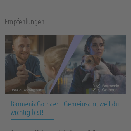
Wenn Sie uns bisher vor allem als starken Krankenversicherer
kennen...Die Barmenia ist seit Jahren mit ausgezeichneten und
Empfehlungen
wettbewerbsfähigen Produkten auch im Bereich "Vorsorge" sowie
- über unseren Assekuradeur Adcuri - im Bereich "Komposit" ein
zuverlässiger Partner. Gern stelle ich Ihnen unsere Lösungen
persönlich oder auch digital vor.
Einfach. Menschlich.
- das sagen wir nicht nur so, das leben wir
auch so. Zögern Sie nicht, mich zu kontaktieren. Über einen Anruf
oder über eine E-Mail von Ihnen freue ich mich!
BarmeniaGothaer – Gemeinsam, weil du
wichtig bist!