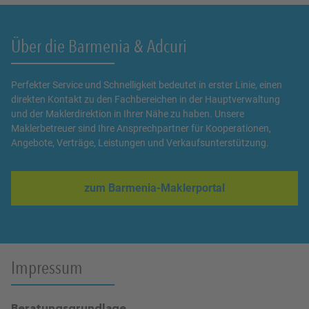
Über die Barmenia & Adcuri
Perfekter Service und Schnelligkeit bedeutet in erster Linie, einen
direkten Kontakt zu den Fachbereichen in der Hauptverwaltung
und der Maklerdirektion in Ihrer Nähe zu haben. Unsere
Maklerbetreuer sind Ihre Ansprechpartner für Kooperationen,
Angebote, Verträge, Leistungen und Verkaufsunterstützung.
zum Barmenia-Maklerportal
Link Opens in New Tab
Impressum
Beratungsgrundlage