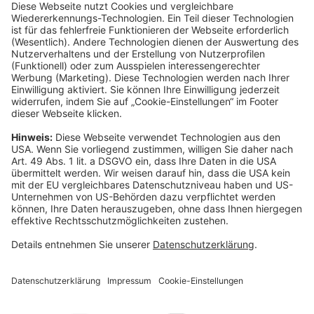
----------------------------------------------------------------
Gothaer Lebensversicherung AG
Vorstand: Alina vom Bruck (Vorsitzende)
Thomas Bischof
Dr. Sylvia Eichelberg
Harald Epple
Dr. Andreas Eurich
Frank Lamsfuß
Christian Ritz
Oliver Schoeller
Aufsichtsrats-Vorsitzender: Prof. Dr. Werner Görg
Rechtsform des Unternehmens: Aktiengesellschaft
Sitz: Köln; Amtsgericht Köln HRB 56769
USt.-Identifikationsnummer: DE 207591682
Newsletter
Weiterbildungsprogramm
Datenschutz