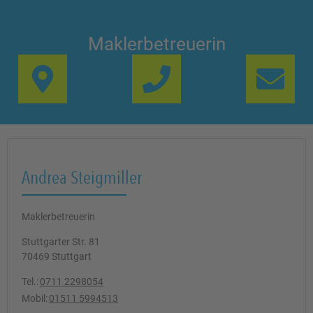
Maklerbetreuerin
Link Opens in New Ta
Lin
Andrea Steigmiller
Maklerbetreuerin
Stuttgarter Str. 81
70469
Stuttgart
Tel.:
0711 2298054
Mobil:
01511 5994513