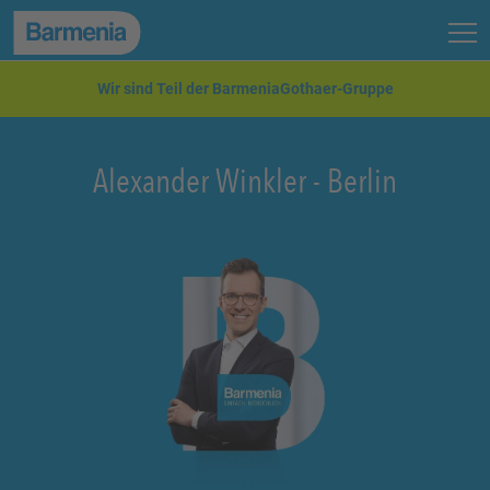
zum Seiteninhalt
Back to top
Seit
zur Navigation
Wir sind Teil der BarmeniaGothaer-Gruppe
Alexander Winkler
-
Berlin