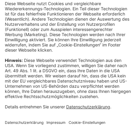
----------------------------------------------------------------
Gothaer Lebensversicherung AG
Vorstand: Alina vom Bruck (Vorsitzende)
Thomas Bischof
Dr. Sylvia Eichelberg
Harald Epple
Dr. Andreas Eurich
Frank Lamsfuß
Christian Ritz
Oliver Schoeller
Aufsichtsrats-Vorsitzender: Prof. Dr. Werner Görg
Rechtsform des Unternehmens: Aktiengesellschaft
Sitz: Köln; Amtsgericht Köln HRB 56769
USt.-Identifikationsnummer: DE 207591682
Newsletter
Weiterbildungsprogramm
Datenschutz