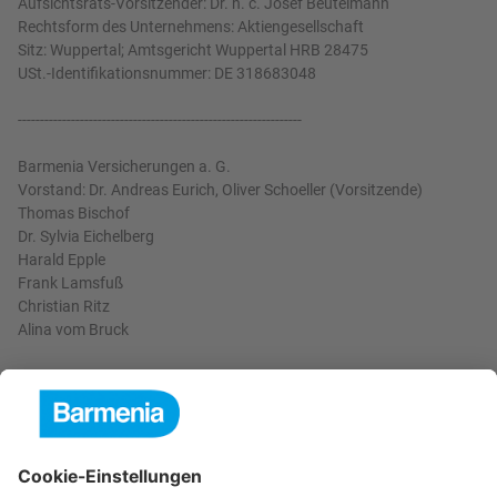
Aufsichtsrats-Vorsitzender: Dr. h. c. Josef Beutelmann
Rechtsform des Unternehmens: Aktiengesellschaft
Sitz: Wuppertal; Amtsgericht Wuppertal HRB 28475
USt.-Identifikationsnummer: DE 318683048
----------------------------------------------------------------
Barmenia Versicherungen a. G.
Vorstand: Dr. Andreas Eurich, Oliver Schoeller (Vorsitzende)
Thomas Bischof
Dr. Sylvia Eichelberg
Harald Epple
Frank Lamsfuß
Christian Ritz
Alina vom Bruck
Aufsichtsrats-Vorsitzender: Dr. h. c. Josef Beutelmann
Rechtsform des Unternehmens: Versicherungsverein auf
Gegenseitigkeit
Sitz: Wuppertal; Amtsgericht Wuppertal HRB 3871
USt.-Identifikationsnummer: DE 121102508