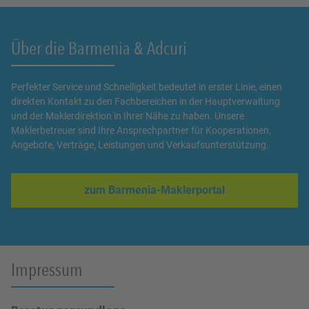
Über die Barmenia & Adcuri
Perfekter Service und Schnelligkeit bedeutet in erster Linie, einen
direkten Kontakt zu den Fachbereichen in der Hauptverwaltung
und der Maklerdirektion in Ihrer Nähe zu haben. Unsere
Maklerbetreuer sind Ihre Ansprechpartner für Kooperationen,
Angebote, Verträge, Leistungen und Verkaufsunterstützung.
zum Barmenia-Maklerportal
Link Opens in New Tab
Impressum