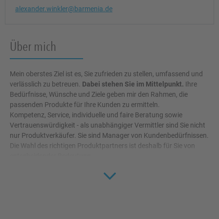
alexander.winkler@barmenia.de
Über mich
Mein oberstes Ziel ist es, Sie zufrieden zu stellen, umfassend und
verlässlich zu betreuen.
Dabei stehen Sie im Mittelpunkt.
Ihre
Bedürfnisse, Wünsche und Ziele geben mir den Rahmen, die
passenden Produkte für Ihre Kunden zu ermitteln.
Kompetenz, Service, individuelle und faire Beratung sowie
Vertrauenswürdigkeit - als unabhängiger Vermittler sind Sie nicht
nur Produktverkäufer. Sie sind Manager von Kundenbedürfnissen.
Die Wahl des richtigen Produktpartners ist deshalb für Sie von
entscheidender Bedeutung.
Click to 
Und so ist Ihre Betreuung für mich eine ganz besondere Aufgabe:
Ich halte Ihnen den Rücken frei durch umfangreiche Services,
schnelle, komfortable Abwicklung, passende Softwarelösungen
und eine umfassende persönliche Betreuung. Dadurch erhalten
Sie eine optimale Unterstützung und können Ihre Kunden